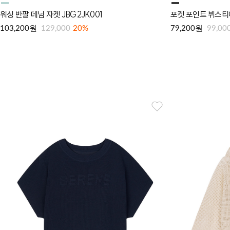
워싱 반팔 데님 자켓 JBG2JK001
포켓 포인트 뷔스티
원
원
103,200
129,000
20%
79,200
99,00