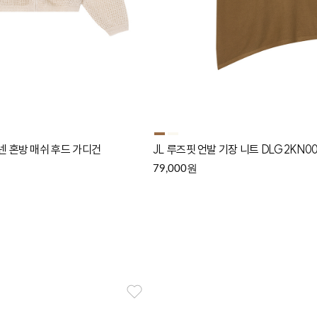
린넨 혼방 매쉬 후드 가디건
JL 루즈핏 언발 기장 니트 DLG2KN00
원
79,000