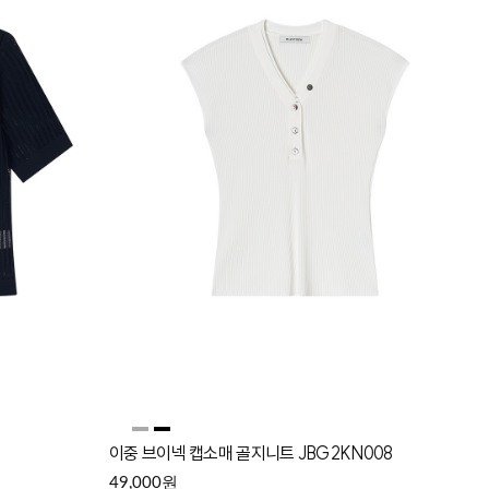
이중 브이넥 캡소매 골지니트 JBG2KN008
원
49,000