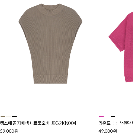
캡소매 골지배색 니트풀오버 JBG2KN004
라운드넥 배색원단 반
원
원
59,000
49,000