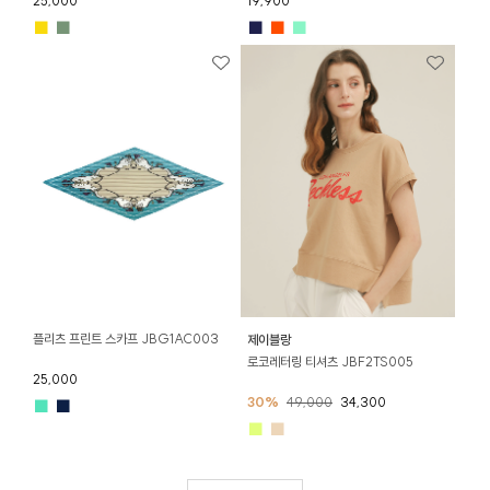
25,000
19,900
■
■
■
■
■
플리츠 프린트 스카프 JBG1AC003
제이블랑
로코레터링 티셔츠 JBF2TS005
25,000
30%
49,000
34,300
■
■
■
■