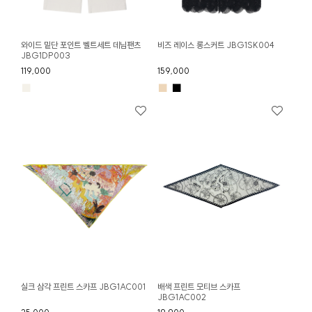
와이드 밑단 포인트 벨트세트 데님팬츠
비즈 레이스 롱스커트 JBG1SK004
JBG1DP003
119,000
159,000
■
■
■
실크 삼각 프린트 스카프 JBG1AC001
배색 프린트 모티브 스카프
JBG1AC002