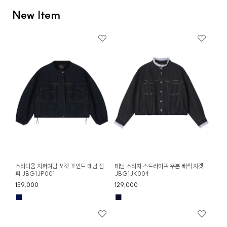
New Item
스타디움 지퍼여밈 포켓 포인트 데님 점
데님 스티치 스트라이프 우븐 배색 자켓
퍼 JBG1JP001
JBG1JK004
159,000
129,000
■
■