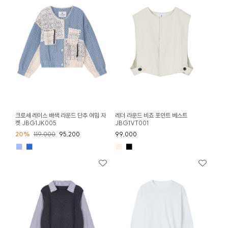
크로셰 레이스 배색 라운드 단추 여밈 자
레더 라운드 비죠 포인트 베스트
켓 JBG1JK005
JBG1VT001
20%
119,000
95,200
99,000
■
■
■
■