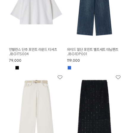
언발란스 단추 포인트 라운드 티셔츠
와이드 밑단 포인트 벨트세트 데님팬츠
JBG1TS004
JBG1DP001
79,000
119,000
■
■
■