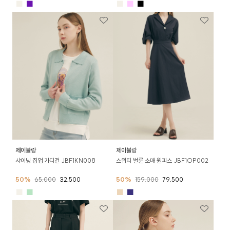
■
■
■
■
■
제이블랑
제이블랑
샤이닝 집업 가디건 JBF1KN008
스위티 벌룬 소매 원피스 JBF1OP002
50%
65,000
32,500
50%
159,000
79,500
■
■
■
■