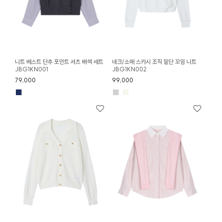
니트 베스트 단추 포인트 셔츠 배색 세트
네크/소매 스카시 조직 밑단 꼬임 니트
JBG1KN001
JBG1KN002
79,000
99,000
■
■
■