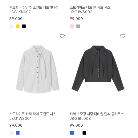
셔츠형 금장단추 포인트 니트가디건
스트라이프 니트 숄 세트 셔츠
JBG1KN007
JBG1WS003
89,000
99,000
■
■
■
■
■
스트라이프 카라 타이 포인트 셔츠
카라 스모킹 셔링 디테일 단추 블라우스
JBG1WS004
JBG1BL003
99,000
99,000
■
■
■
■
■