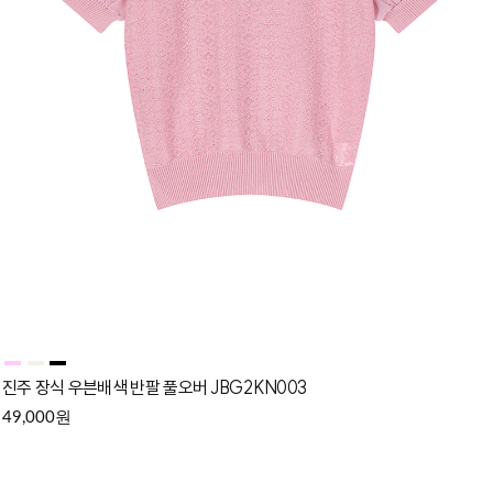
진주 장식 우븐배색 반팔 풀오버 JBG2KN003
원
49,000