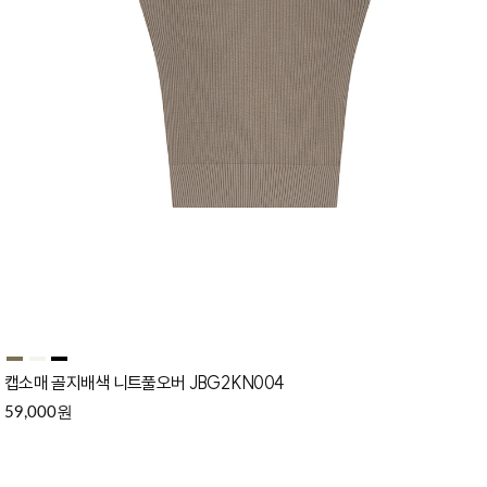
캡소매 골지배색 니트풀오버 JBG2KN004
원
59,000