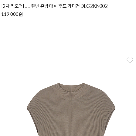
[2차 리오더] JL 린넨 혼방 매쉬 후드 가디건 DLG2KN002
원
119,000