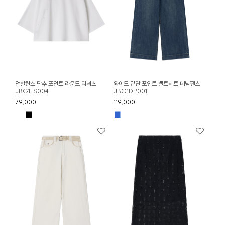
언발란스 단추 포인트 라운드 티셔츠
와이드 밑단 포인트 벨트세트 데님팬츠
JBG1TS004
JBG1DP001
79,000
119,000
■
■
■