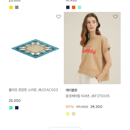
25,000
19,900
■
■
■
■
■
플리츠 프린트 스카프 JBG1AC003
제이블랑
로코레터링 티셔츠 JBF2TS005
25,000
30%
49,000
34,300
■
■
■
■