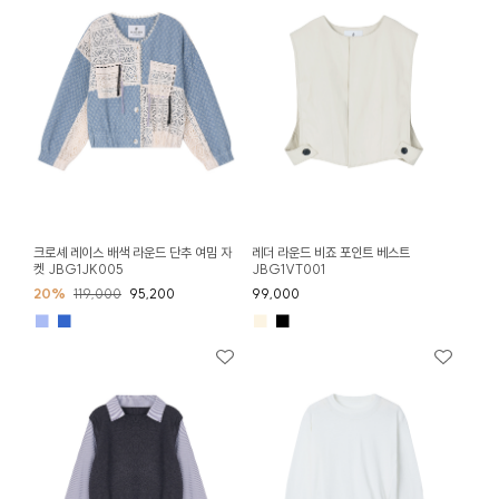
크로셰 레이스 배색 라운드 단추 여밈 자
레더 라운드 비죠 포인트 베스트
켓 JBG1JK005
JBG1VT001
20%
119,000
95,200
99,000
■
■
■
■