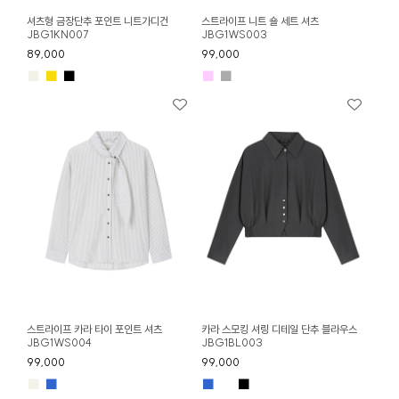
셔츠형 금장단추 포인트 니트가디건
스트라이프 니트 숄 세트 셔츠
JBG1KN007
JBG1WS003
89,000
99,000
■
■
■
■
■
스트라이프 카라 타이 포인트 셔츠
카라 스모킹 셔링 디테일 단추 블라우스
JBG1WS004
JBG1BL003
99,000
99,000
■
■
■
■
■