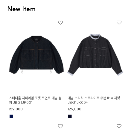
New Item
스타디움 지퍼여밈 포켓 포인트 데님 점
데님 스티치 스트라이프 우븐 배색 자켓
퍼 JBG1JP001
JBG1JK004
159,000
129,000
■
■