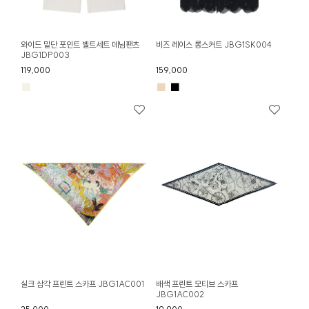
와이드 밑단 포인트 벨트세트 데님팬츠
비즈 레이스 롱스커트 JBG1SK004
JBG1DP003
119,000
159,000
■
■
■
실크 삼각 프린트 스카프 JBG1AC001
배색 프린트 모티브 스카프
JBG1AC002