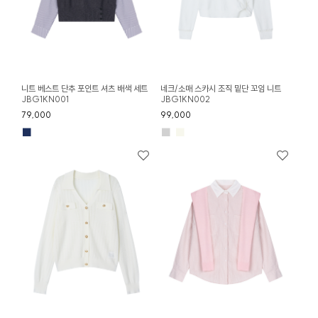
니트 베스트 단추 포인트 셔츠 배색 세트
네크/소매 스카시 조직 밑단 꼬임 니트
JBG1KN001
JBG1KN002
79,000
99,000
■
■
■