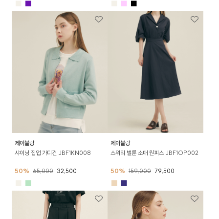
■
■
■
■
■
제이블랑
제이블랑
샤이닝 집업 가디건 JBF1KN008
스위티 벌룬 소매 원피스 JBF1OP002
50%
65,000
32,500
50%
159,000
79,500
■
■
■
■