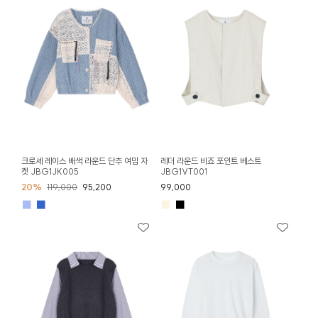
크로셰 레이스 배색 라운드 단추 여밈 자
레더 라운드 비죠 포인트 베스트
켓 JBG1JK005
JBG1VT001
20%
119,000
95,200
99,000
■
■
■
■