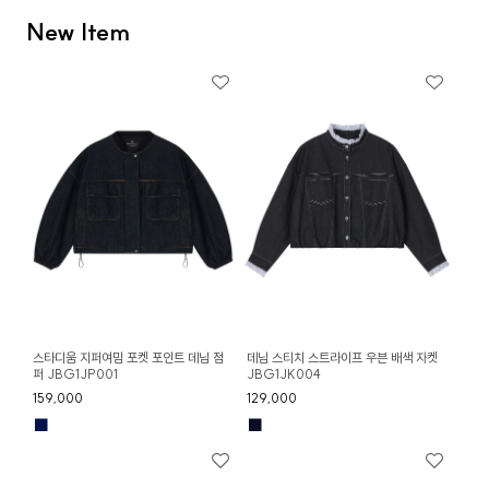
New Item
스타디움 지퍼여밈 포켓 포인트 데님 점
데님 스티치 스트라이프 우븐 배색 자켓
퍼 JBG1JP001
JBG1JK004
159,000
129,000
■
■