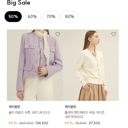
Big Sale
50%
60%
70%
80%
제이블랑
제이블랑
솔티 라운드 자켓 JBF1JK003
플러터 핸드메이드 비딩 가디건
JBF1KN002
50%
269,000
134,500
50%
75,000
37,500