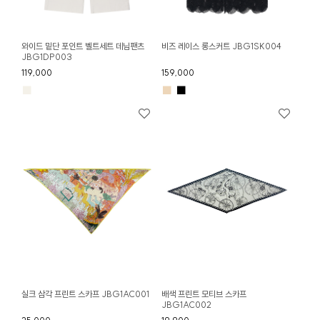
와이드 밑단 포인트 벨트세트 데님팬츠
비즈 레이스 롱스커트 JBG1SK004
JBG1DP003
119,000
159,000
■
■
■
실크 삼각 프린트 스카프 JBG1AC001
배색 프린트 모티브 스카프
JBG1AC002