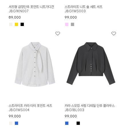
셔츠형 금장단추 포인트 니트가디건
스트라이프 니트 숄 세트 셔츠
JBG1KN007
JBG1WS003
89,000
99,000
■
■
■
■
■
스트라이프 카라 타이 포인트 셔츠
카라 스모킹 셔링 디테일 단추 블라우스
JBG1WS004
JBG1BL003
99,000
99,000
■
■
■
■
■