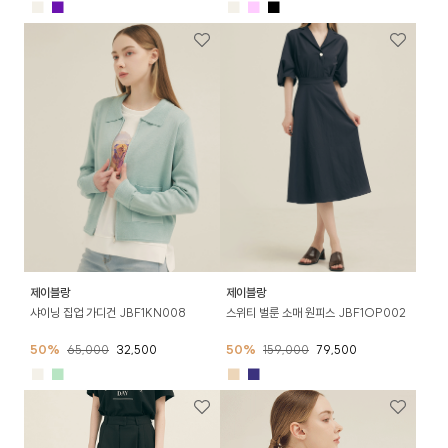
■
■
■
■
■
제이블랑
제이블랑
샤이닝 집업 가디건 JBF1KN008
스위티 벌룬 소매 원피스 JBF1OP002
50%
65,000
32,500
50%
159,000
79,500
■
■
■
■