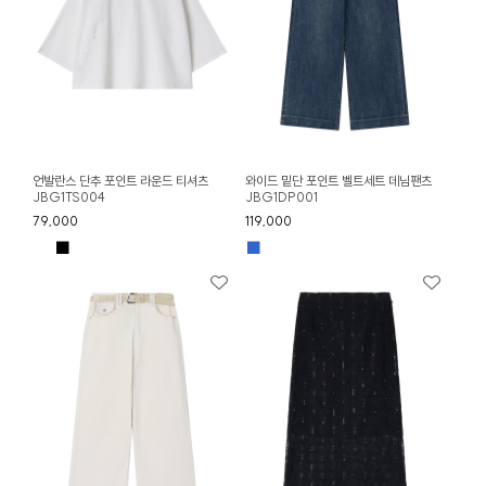
언발란스 단추 포인트 라운드 티셔츠
와이드 밑단 포인트 벨트세트 데님팬츠
JBG1TS004
JBG1DP001
79,000
119,000
■
■
■