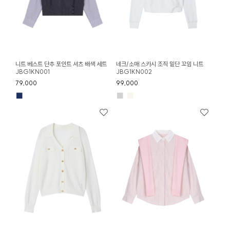
니트 베스트 단추 포인트 셔츠 배색 세트
네크/소매 스카시 조직 밑단 꼬임 니트
JBG1KN001
JBG1KN002
79,000
99,000
■
■
■