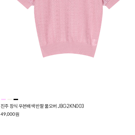
진주 장식 우븐배색 반팔 풀오버 JBG2KN003
원
49,000