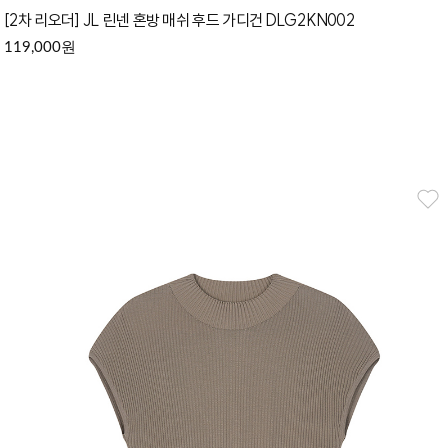
[2차 리오더] JL 린넨 혼방 매쉬 후드 가디건 DLG2KN002
원
119,000