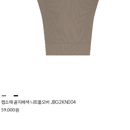
캡소매 골지배색 니트풀오버 JBG2KN004
원
59,000