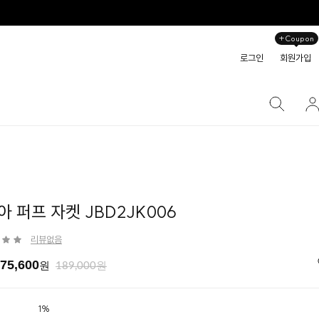
+Coupon
로그인
회원가입
아 퍼프 자켓 JBD2JK006
리뷰없음
75,600
원
189,000원
1%