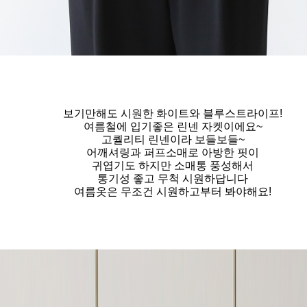
보기만해도 시원한 화이트와 블루스트라이프!
여름철에 입기좋은 린넨 자켓이에요~
고퀄리티 린넨이라 보들보들~
어깨셔링과 퍼프소매로 아방한 핏이
귀엽기도 하지만 소매통 풍성해서
통기성 좋고 무척 시원하답니다
여름옷은 무조건 시원하고부터 봐야해요!